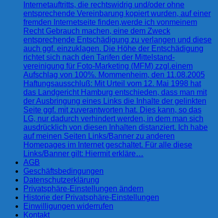
Internetauftritts, die rechtswidrig und/oder ohne
entsprechende Vereinbarung kopiert wurden, auf einer
fremden Internetseite finden,werde ich vonmeinem
Recht Gebrauch machen, eine dem Zweck
entsprechende Entschädigung zu verlangen und diese
auch ggf. einzuklagen. Die Höhe der Entschädigung
richtet sich nach den Tarifen der Mittelstand-
vereinigung für Foto-Marketing (MFM) zzgl.einem
Aufschlag von 100%. Mommenheim, den 11.08.2005
Haftungsausschluß: Mit Urteil vom 12. Mai 1998 hat
das Landgericht Hamburg entschieden, dass man mit
der Ausbringung eines Links die Inhalte der gelinkten
Seite ggf. mit zuverantworten hat. Dies kann, so das
LG, nur dadurch verhindert werden, in dem man sich
ausdrücklich von diesen Inhalten distanziert. Ich habe
auf meinen Seiten Links/Banner zu anderen
Homepages im Internet geschaltet. Für alle diese
Links/Banner gilt: Hiermit erkläre…
AGB
Geschäftsbedingungen
Datenschutzerklärung
Privatsphäre-Einstellungen ändern
Historie der Privatsphäre-Einstellungen
Einwilligungen widerrufen
Kontakt