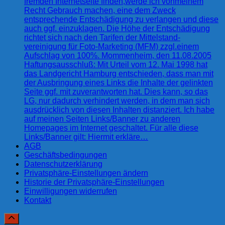
fremden Internetseite finden,werde ich vonmeinem
Recht Gebrauch machen, eine dem Zweck
entsprechende Entschädigung zu verlangen und diese
auch ggf. einzuklagen. Die Höhe der Entschädigung
richtet sich nach den Tarifen der Mittelstand-
vereinigung für Foto-Marketing (MFM) zzgl.einem
Aufschlag von 100%. Mommenheim, den 11.08.2005
Haftungsausschluß: Mit Urteil vom 12. Mai 1998 hat
das Landgericht Hamburg entschieden, dass man mit
der Ausbringung eines Links die Inhalte der gelinkten
Seite ggf. mit zuverantworten hat. Dies kann, so das
LG, nur dadurch verhindert werden, in dem man sich
ausdrücklich von diesen Inhalten distanziert. Ich habe
auf meinen Seiten Links/Banner zu anderen
Homepages im Internet geschaltet. Für alle diese
Links/Banner gilt: Hiermit erkläre…
AGB
Geschäftsbedingungen
Datenschutzerklärung
Privatsphäre-Einstellungen ändern
Historie der Privatsphäre-Einstellungen
Einwilligungen widerrufen
Kontakt