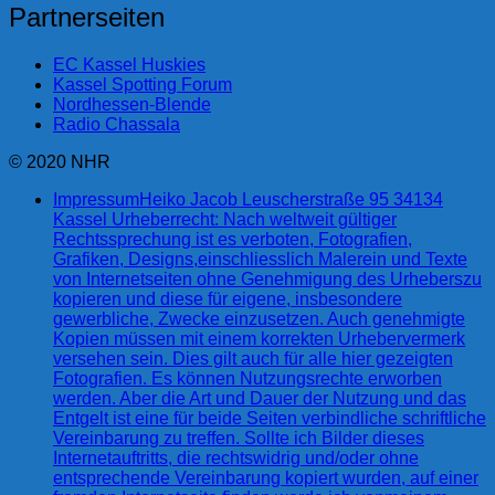
Partnerseiten
EC Kassel Huskies
Kassel Spotting Forum
Nordhessen-Blende
Radio Chassala
© 2020 NHR
Impressum
Heiko Jacob Leuscherstraße 95 34134
Kassel Urheberrecht: Nach weltweit gültiger
Rechtssprechung ist es verboten, Fotografien,
Grafiken, Designs,einschliesslich Malerein und Texte
von Internetseiten ohne Genehmigung des Urheberszu
kopieren und diese für eigene, insbesondere
gewerbliche, Zwecke einzusetzen. Auch genehmigte
Kopien müssen mit einem korrekten Urhebervermerk
versehen sein. Dies gilt auch für alle hier gezeigten
Fotografien. Es können Nutzungsrechte erworben
werden. Aber die Art und Dauer der Nutzung und das
Entgelt ist eine für beide Seiten verbindliche schriftliche
Vereinbarung zu treffen. Sollte ich Bilder dieses
Internetauftritts, die rechtswidrig und/oder ohne
entsprechende Vereinbarung kopiert wurden, auf einer