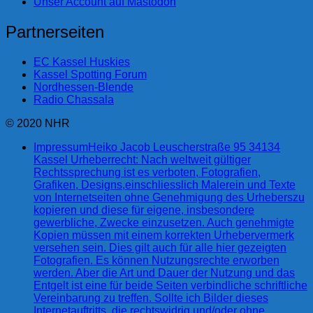
Unser Account auf Mastodon
Partnerseiten
EC Kassel Huskies
Kassel Spotting Forum
Nordhessen-Blende
Radio Chassala
© 2020 NHR
Impressum
Heiko Jacob Leuscherstraße 95 34134
Kassel Urheberrecht: Nach weltweit gültiger
Rechtssprechung ist es verboten, Fotografien,
Grafiken, Designs,einschliesslich Malerein und Texte
von Internetseiten ohne Genehmigung des Urheberszu
kopieren und diese für eigene, insbesondere
gewerbliche, Zwecke einzusetzen. Auch genehmigte
Kopien müssen mit einem korrekten Urhebervermerk
versehen sein. Dies gilt auch für alle hier gezeigten
Fotografien. Es können Nutzungsrechte erworben
werden. Aber die Art und Dauer der Nutzung und das
Entgelt ist eine für beide Seiten verbindliche schriftliche
Vereinbarung zu treffen. Sollte ich Bilder dieses
Internetauftritts, die rechtswidrig und/oder ohne