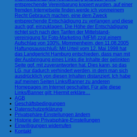
entsprechende Vereinbarung kopiert wurden, auf einer
fremden Internetseite finden,werde ich vonmeinem
Recht Gebrauch machen, eine dem Zweck
entsprechende Entschädigung zu verlangen und diese
auch ggf. einzuklagen. Die Höhe der Entschädigung
richtet sich nach den Tarifen der Mittelstand-
vereinigung für Foto-Marketing (MFM) zzgl.einem
Aufschlag von 100%. Mommenheim, den 11.08.2005
Haftungsausschluß: Mit Urteil vom 12. Mai 1998 hat
das Landgericht Hamburg entschieden, dass man mit
der Ausbringung eines Links die Inhalte der gelinkten
Seite ggf. mit zuverantworten hat. Dies kann, so das
LG, nur dadurch verhindert werden, in dem man sich
ausdrücklich von diesen Inhalten distanziert. Ich habe
auf meinen Seiten Links/Banner zu anderen
Homepages im Internet geschaltet. Für alle diese
Links/Banner gilt: Hiermit erkläre…
AGB
Geschäftsbedingungen
Datenschutzerklärung
Privatsphäre-Einstellungen ändern
Historie der Privatsphäre-Einstellungen
Einwilligungen widerrufen
Kontakt