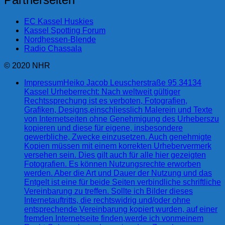
EC Kassel Huskies
Kassel Spotting Forum
Nordhessen-Blende
Radio Chassala
© 2020 NHR
Impressum
Heiko Jacob Leuscherstraße 95 34134
Kassel Urheberrecht: Nach weltweit gültiger
Rechtssprechung ist es verboten, Fotografien,
Grafiken, Designs,einschliesslich Malerein und Texte
von Internetseiten ohne Genehmigung des Urheberszu
kopieren und diese für eigene, insbesondere
gewerbliche, Zwecke einzusetzen. Auch genehmigte
Kopien müssen mit einem korrekten Urhebervermerk
versehen sein. Dies gilt auch für alle hier gezeigten
Fotografien. Es können Nutzungsrechte erworben
werden. Aber die Art und Dauer der Nutzung und das
Entgelt ist eine für beide Seiten verbindliche schriftliche
Vereinbarung zu treffen. Sollte ich Bilder dieses
Internetauftritts, die rechtswidrig und/oder ohne
entsprechende Vereinbarung kopiert wurden, auf einer
fremden Internetseite finden,werde ich vonmeinem