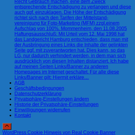
Recht Gebrauch machen, eine dem Zweck
entsprechende Entschädigung zu verlangen und diese
auch ggf. einzuklagen. Die Höhe der Entschädigung
richtet sich nach den Tarifen der Mittelstand-
vereinigung für Foto-Marketing (MFM) zzgl.einem
Aufschlag von 100%. Mommenheim, den 11.08.2005
Haftungsausschluß: Mit Urteil vom 12. Mai 1998 hat
das Landgericht Hamburg entschieden, dass man mit
der Ausbringung eines Links die Inhalte der gelinkten
Seite ggf. mit zuverantworten hat. Dies kann, so das
LG, nur dadurch verhindert werden, in dem man sich
ausdrücklich von diesen Inhalten distanziert. Ich habe
auf meinen Seiten Links/Banner zu anderen
Homepages im Internet geschaltet. Für alle diese
Links/Banner gilt: Hiermit erkläre…
AGB
Geschäftsbedingungen
Datenschutzerklärung
Privatsphäre-Einstellungen ändern
Historie der Privatsphäre-Einstellungen
Einwilligungen widerrufen
Kontakt
WordPress Cookie Hinweis von Real Cookie Banner