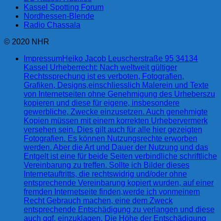
Kassel Spotting Forum
Nordhessen-Blende
Radio Chassala
© 2020 NHR
Impressum
Heiko Jacob Leuscherstraße 95 34134
Kassel Urheberrecht: Nach weltweit gültiger
Rechtssprechung ist es verboten, Fotografien,
Grafiken, Designs,einschliesslich Malerein und Texte
von Internetseiten ohne Genehmigung des Urheberszu
kopieren und diese für eigene, insbesondere
gewerbliche, Zwecke einzusetzen. Auch genehmigte
Kopien müssen mit einem korrekten Urhebervermerk
versehen sein. Dies gilt auch für alle hier gezeigten
Fotografien. Es können Nutzungsrechte erworben
werden. Aber die Art und Dauer der Nutzung und das
Entgelt ist eine für beide Seiten verbindliche schriftliche
Vereinbarung zu treffen. Sollte ich Bilder dieses
Internetauftritts, die rechtswidrig und/oder ohne
entsprechende Vereinbarung kopiert wurden, auf einer
fremden Internetseite finden,werde ich vonmeinem
Recht Gebrauch machen, eine dem Zweck
entsprechende Entschädigung zu verlangen und diese
auch ggf. einzuklagen. Die Höhe der Entschädigung