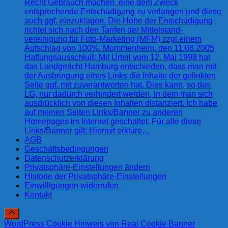
Recht Gebrauch machen, eine dem Zweck
entsprechende Entschädigung zu verlangen und diese
auch ggf. einzuklagen. Die Höhe der Entschädigung
richtet sich nach den Tarifen der Mittelstand-
vereinigung für Foto-Marketing (MFM) zzgl.einem
Aufschlag von 100%. Mommenheim, den 11.08.2005
Haftungsausschluß: Mit Urteil vom 12. Mai 1998 hat
das Landgericht Hamburg entschieden, dass man mit
der Ausbringung eines Links die Inhalte der gelinkten
Seite ggf. mit zuverantworten hat. Dies kann, so das
LG, nur dadurch verhindert werden, in dem man sich
ausdrücklich von diesen Inhalten distanziert. Ich habe
auf meinen Seiten Links/Banner zu anderen
Homepages im Internet geschaltet. Für alle diese
Links/Banner gilt: Hiermit erkläre…
AGB
Geschäftsbedingungen
Datenschutzerklärung
Privatsphäre-Einstellungen ändern
Historie der Privatsphäre-Einstellungen
Einwilligungen widerrufen
Kontakt
WordPress Cookie Hinweis von Real Cookie Banner