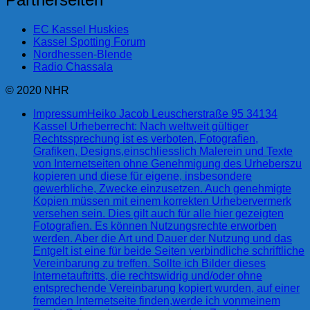
EC Kassel Huskies
Kassel Spotting Forum
Nordhessen-Blende
Radio Chassala
© 2020 NHR
Impressum
Heiko Jacob Leuscherstraße 95 34134
Kassel Urheberrecht: Nach weltweit gültiger
Rechtssprechung ist es verboten, Fotografien,
Grafiken, Designs,einschliesslich Malerein und Texte
von Internetseiten ohne Genehmigung des Urheberszu
kopieren und diese für eigene, insbesondere
gewerbliche, Zwecke einzusetzen. Auch genehmigte
Kopien müssen mit einem korrekten Urhebervermerk
versehen sein. Dies gilt auch für alle hier gezeigten
Fotografien. Es können Nutzungsrechte erworben
werden. Aber die Art und Dauer der Nutzung und das
Entgelt ist eine für beide Seiten verbindliche schriftliche
Vereinbarung zu treffen. Sollte ich Bilder dieses
Internetauftritts, die rechtswidrig und/oder ohne
entsprechende Vereinbarung kopiert wurden, auf einer
fremden Internetseite finden,werde ich vonmeinem