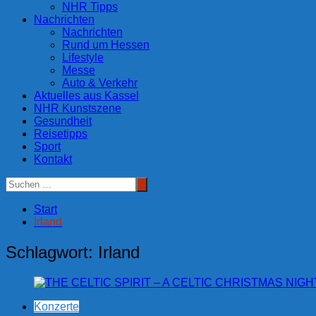
NHR Tipps
Nachrichten
Nachrichten
Rund um Hessen
Lifestyle
Messe
Auto & Verkehr
Aktuelles aus Kassel
NHR Kunstszene
Gesundheit
Reisetipps
Sport
Kontakt
Start
Irland
Schlagwort:
Irland
Konzerte