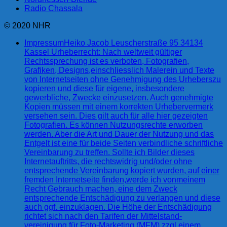
Radio Chassala
© 2020 NHR
Impressum
Heiko Jacob Leuscherstraße 95 34134
Kassel Urheberrecht: Nach weltweit gültiger
Rechtssprechung ist es verboten, Fotografien,
Grafiken, Designs,einschliesslich Malerein und Texte
von Internetseiten ohne Genehmigung des Urheberszu
kopieren und diese für eigene, insbesondere
gewerbliche, Zwecke einzusetzen. Auch genehmigte
Kopien müssen mit einem korrekten Urhebervermerk
versehen sein. Dies gilt auch für alle hier gezeigten
Fotografien. Es können Nutzungsrechte erworben
werden. Aber die Art und Dauer der Nutzung und das
Entgelt ist eine für beide Seiten verbindliche schriftliche
Vereinbarung zu treffen. Sollte ich Bilder dieses
Internetauftritts, die rechtswidrig und/oder ohne
entsprechende Vereinbarung kopiert wurden, auf einer
fremden Internetseite finden,werde ich vonmeinem
Recht Gebrauch machen, eine dem Zweck
entsprechende Entschädigung zu verlangen und diese
auch ggf. einzuklagen. Die Höhe der Entschädigung
richtet sich nach den Tarifen der Mittelstand-
vereinigung für Foto-Marketing (MFM) zzgl.einem