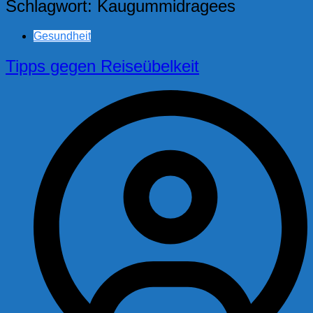
Schlagwort:
Kaugummidragees
Gesundheit
Tipps gegen Reiseübelkeit