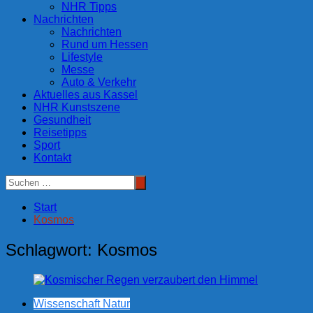
NHR Tipps
Nachrichten
Nachrichten
Rund um Hessen
Lifestyle
Messe
Auto & Verkehr
Aktuelles aus Kassel
NHR Kunstszene
Gesundheit
Reisetipps
Sport
Kontakt
Start
Kosmos
Schlagwort:
Kosmos
Wissenschaft Natur