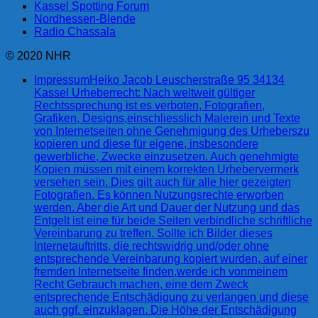
Kassel Spotting Forum
Nordhessen-Blende
Radio Chassala
© 2020 NHR
Impressum
Heiko Jacob Leuscherstraße 95 34134
Kassel Urheberrecht: Nach weltweit gültiger
Rechtssprechung ist es verboten, Fotografien,
Grafiken, Designs,einschliesslich Malerein und Texte
von Internetseiten ohne Genehmigung des Urheberszu
kopieren und diese für eigene, insbesondere
gewerbliche, Zwecke einzusetzen. Auch genehmigte
Kopien müssen mit einem korrekten Urhebervermerk
versehen sein. Dies gilt auch für alle hier gezeigten
Fotografien. Es können Nutzungsrechte erworben
werden. Aber die Art und Dauer der Nutzung und das
Entgelt ist eine für beide Seiten verbindliche schriftliche
Vereinbarung zu treffen. Sollte ich Bilder dieses
Internetauftritts, die rechtswidrig und/oder ohne
entsprechende Vereinbarung kopiert wurden, auf einer
fremden Internetseite finden,werde ich vonmeinem
Recht Gebrauch machen, eine dem Zweck
entsprechende Entschädigung zu verlangen und diese
auch ggf. einzuklagen. Die Höhe der Entschädigung