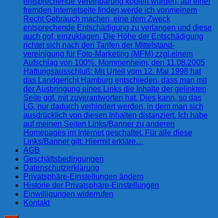
entsprechende Vereinbarung kopiert wurden, auf einer
fremden Internetseite finden,werde ich vonmeinem
Recht Gebrauch machen, eine dem Zweck
entsprechende Entschädigung zu verlangen und diese
auch ggf. einzuklagen. Die Höhe der Entschädigung
richtet sich nach den Tarifen der Mittelstand-
vereinigung für Foto-Marketing (MFM) zzgl.einem
Aufschlag von 100%. Mommenheim, den 11.08.2005
Haftungsausschluß: Mit Urteil vom 12. Mai 1998 hat
das Landgericht Hamburg entschieden, dass man mit
der Ausbringung eines Links die Inhalte der gelinkten
Seite ggf. mit zuverantworten hat. Dies kann, so das
LG, nur dadurch verhindert werden, in dem man sich
ausdrücklich von diesen Inhalten distanziert. Ich habe
auf meinen Seiten Links/Banner zu anderen
Homepages im Internet geschaltet. Für alle diese
Links/Banner gilt: Hiermit erkläre…
AGB
Geschäftsbedingungen
Datenschutzerklärung
Privatsphäre-Einstellungen ändern
Historie der Privatsphäre-Einstellungen
Einwilligungen widerrufen
Kontakt