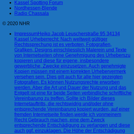
Kassel Spotting Forum
Nordhessen-Blende
Radio Chassala
© 2020 NHR
Impressum
Heiko Jacob Leuscherstraße 95 34134
Kassel Urheberrecht: Nach weltweit gültiger
Rechtssprechung ist es verboten, Fotografien,
Grafiken, Designs,einschliesslich Malerein und Texte
von Internetseiten ohne Genehmigung des Urheberszu
kopieren und diese für eigene, insbesondere
gewerbliche, Zwecke einzusetzen. Auch genehmigte
Kopien müssen mit einem korrekten Urhebervermerk
versehen sein. Dies gilt auch für alle hier gezeigten
Fotografien. Es können Nutzungsrechte erworben
werden. Aber die Art und Dauer der Nutzung und das
Entgelt ist eine für beide Seiten verbindliche schriftliche
Vereinbarung zu treffen. Sollte ich Bilder dieses
Internetauftritts, die rechtswidrig und/oder ohne
entsprechende Vereinbarung kopiert wurden, auf einer
fremden Internetseite finden,werde ich vonmeinem
Recht Gebrauch machen, eine dem Zweck
entsprechende Entschädigung zu verlangen und diese
auch ggf. einzuklagen. Die Höhe der Entschädigung