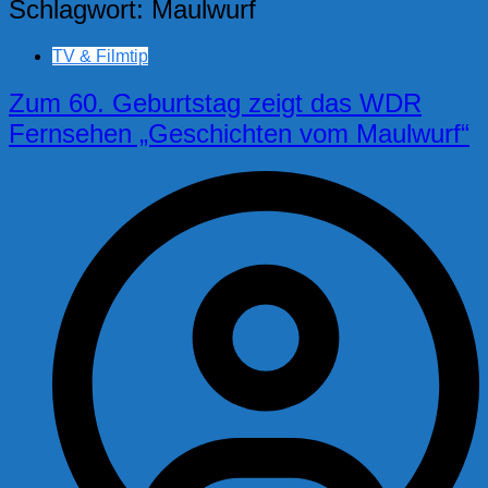
Schlagwort:
Maulwurf
TV & Filmtip
Zum 60. Geburtstag zeigt das WDR
Fernsehen „Geschichten vom Maulwurf“