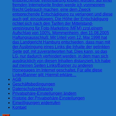
entsprechende Vereinbarung kopiert wurden, auf einer
fremden Internetseite finden,werde ich vonmeinem
Recht Gebrauch machen, eine dem Zweck
entsprechende Entschädigung zu verlangen und diese
auch ggf. einzuklagen. Die Höhe der Entschädigung
richtet sich nach den Tarifen der Mittelstand-
vereinigung für Foto-Marketing (MFM) zzgl.einem
Aufschlag von 100%. Mommenheim, den 11.08.2005
Haftungsausschluß: Mit Urteil vom 12. Mai 1998 hat
das Landgericht Hamburg entschieden, dass man mit
der Ausbringung eines Links die Inhalte der gelinkten
Seite ggf. mit zuverantworten hat. Dies kann, so das
LG, nur dadurch verhindert werden, in dem man sich
ausdrücklich von diesen Inhalten distanziert. Ich habe
auf meinen Seiten Links/Banner zu anderen
Homepages im Internet geschaltet. Für alle diese
Links/Banner gilt: Hiermit erkläre…
AGB
Geschäftsbedingungen
Datenschutzerklärung
Privatsphäre-Einstellungen ändern
Historie der Privatsphäre-Einstellungen
Einwilligungen widerrufen
Kontakt