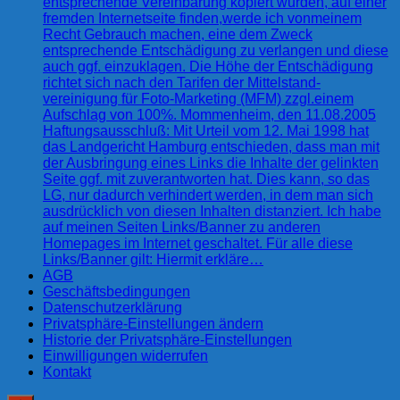
entsprechende Vereinbarung kopiert wurden, auf einer
fremden Internetseite finden,werde ich vonmeinem
Recht Gebrauch machen, eine dem Zweck
entsprechende Entschädigung zu verlangen und diese
auch ggf. einzuklagen. Die Höhe der Entschädigung
richtet sich nach den Tarifen der Mittelstand-
vereinigung für Foto-Marketing (MFM) zzgl.einem
Aufschlag von 100%. Mommenheim, den 11.08.2005
Haftungsausschluß: Mit Urteil vom 12. Mai 1998 hat
das Landgericht Hamburg entschieden, dass man mit
der Ausbringung eines Links die Inhalte der gelinkten
Seite ggf. mit zuverantworten hat. Dies kann, so das
LG, nur dadurch verhindert werden, in dem man sich
ausdrücklich von diesen Inhalten distanziert. Ich habe
auf meinen Seiten Links/Banner zu anderen
Homepages im Internet geschaltet. Für alle diese
Links/Banner gilt: Hiermit erkläre…
AGB
Geschäftsbedingungen
Datenschutzerklärung
Privatsphäre-Einstellungen ändern
Historie der Privatsphäre-Einstellungen
Einwilligungen widerrufen
Kontakt