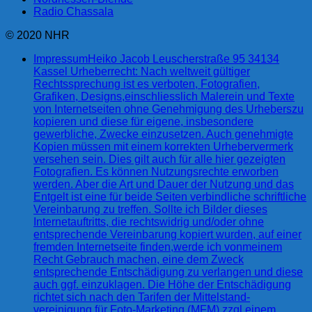
Radio Chassala
© 2020 NHR
Impressum
Heiko Jacob Leuscherstraße 95 34134
Kassel Urheberrecht: Nach weltweit gültiger
Rechtssprechung ist es verboten, Fotografien,
Grafiken, Designs,einschliesslich Malerein und Texte
von Internetseiten ohne Genehmigung des Urheberszu
kopieren und diese für eigene, insbesondere
gewerbliche, Zwecke einzusetzen. Auch genehmigte
Kopien müssen mit einem korrekten Urhebervermerk
versehen sein. Dies gilt auch für alle hier gezeigten
Fotografien. Es können Nutzungsrechte erworben
werden. Aber die Art und Dauer der Nutzung und das
Entgelt ist eine für beide Seiten verbindliche schriftliche
Vereinbarung zu treffen. Sollte ich Bilder dieses
Internetauftritts, die rechtswidrig und/oder ohne
entsprechende Vereinbarung kopiert wurden, auf einer
fremden Internetseite finden,werde ich vonmeinem
Recht Gebrauch machen, eine dem Zweck
entsprechende Entschädigung zu verlangen und diese
auch ggf. einzuklagen. Die Höhe der Entschädigung
richtet sich nach den Tarifen der Mittelstand-
vereinigung für Foto-Marketing (MFM) zzgl.einem