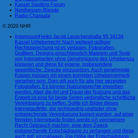
Kassel Spotting Forum
Nordhessen-Blende
Radio Chassala
© 2020 NHR
Impressum
Heiko Jacob Leuscherstraße 95 34134
Kassel Urheberrecht: Nach weltweit gültiger
Rechtssprechung ist es verboten, Fotografien,
Grafiken, Designs,einschliesslich Malerein und Texte
von Internetseiten ohne Genehmigung des Urheberszu
kopieren und diese für eigene, insbesondere
gewerbliche, Zwecke einzusetzen. Auch genehmigte
Kopien müssen mit einem korrekten Urhebervermerk
versehen sein. Dies gilt auch für alle hier gezeigten
Fotografien. Es können Nutzungsrechte erworben
werden. Aber die Art und Dauer der Nutzung und das
Entgelt ist eine für beide Seiten verbindliche schriftliche
Vereinbarung zu treffen. Sollte ich Bilder dieses
Internetauftritts, die rechtswidrig und/oder ohne
entsprechende Vereinbarung kopiert wurden, auf einer
fremden Internetseite finden,werde ich vonmeinem
Recht Gebrauch machen, eine dem Zweck
entsprechende Entschädigung zu verlangen und diese
auch ggf. einzuklagen. Die Höhe der Entschädigung