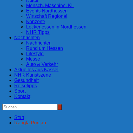
Kultur
Mensch. Maschine. KI.
Events Nordhessen
Wirtschaft Regional
Konzerte
Lecker essen in Nordhessen
NHR Tipps
Nachrichten
Nachrichten
Rund um Hessen
Lifestyle
Messe
Auto & Verkehr
Aktuelles aus Kassel
NHR Kunstszene
Gesundheit
Reisetipps
Sport
Kontakt
Start
Rangla Punjab