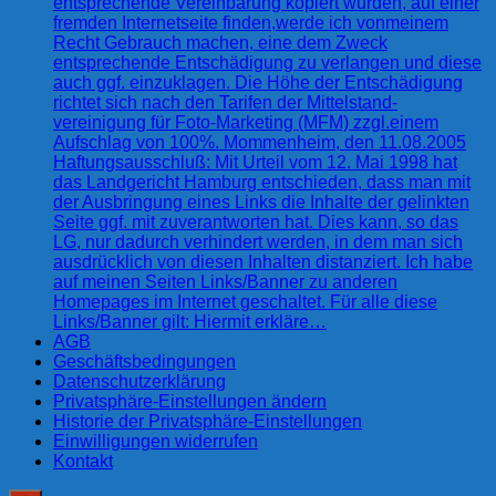
entsprechende Vereinbarung kopiert wurden, auf einer
fremden Internetseite finden,werde ich vonmeinem
Recht Gebrauch machen, eine dem Zweck
entsprechende Entschädigung zu verlangen und diese
auch ggf. einzuklagen. Die Höhe der Entschädigung
richtet sich nach den Tarifen der Mittelstand-
vereinigung für Foto-Marketing (MFM) zzgl.einem
Aufschlag von 100%. Mommenheim, den 11.08.2005
Haftungsausschluß: Mit Urteil vom 12. Mai 1998 hat
das Landgericht Hamburg entschieden, dass man mit
der Ausbringung eines Links die Inhalte der gelinkten
Seite ggf. mit zuverantworten hat. Dies kann, so das
LG, nur dadurch verhindert werden, in dem man sich
ausdrücklich von diesen Inhalten distanziert. Ich habe
auf meinen Seiten Links/Banner zu anderen
Homepages im Internet geschaltet. Für alle diese
Links/Banner gilt: Hiermit erkläre…
AGB
Geschäftsbedingungen
Datenschutzerklärung
Privatsphäre-Einstellungen ändern
Historie der Privatsphäre-Einstellungen
Einwilligungen widerrufen
Kontakt