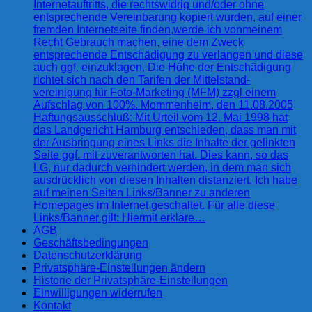
Internetauftritts, die rechtswidrig und/oder ohne
entsprechende Vereinbarung kopiert wurden, auf einer
fremden Internetseite finden,werde ich vonmeinem
Recht Gebrauch machen, eine dem Zweck
entsprechende Entschädigung zu verlangen und diese
auch ggf. einzuklagen. Die Höhe der Entschädigung
richtet sich nach den Tarifen der Mittelstand-
vereinigung für Foto-Marketing (MFM) zzgl.einem
Aufschlag von 100%. Mommenheim, den 11.08.2005
Haftungsausschluß: Mit Urteil vom 12. Mai 1998 hat
das Landgericht Hamburg entschieden, dass man mit
der Ausbringung eines Links die Inhalte der gelinkten
Seite ggf. mit zuverantworten hat. Dies kann, so das
LG, nur dadurch verhindert werden, in dem man sich
ausdrücklich von diesen Inhalten distanziert. Ich habe
auf meinen Seiten Links/Banner zu anderen
Homepages im Internet geschaltet. Für alle diese
Links/Banner gilt: Hiermit erkläre…
AGB
Geschäftsbedingungen
Datenschutzerklärung
Privatsphäre-Einstellungen ändern
Historie der Privatsphäre-Einstellungen
Einwilligungen widerrufen
Kontakt