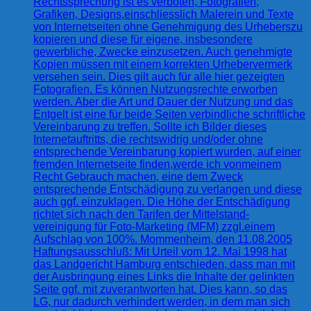
Rechtssprechung ist es verboten, Fotografien,
Grafiken, Designs,einschliesslich Malerein und Texte
von Internetseiten ohne Genehmigung des Urheberszu
kopieren und diese für eigene, insbesondere
gewerbliche, Zwecke einzusetzen. Auch genehmigte
Kopien müssen mit einem korrekten Urhebervermerk
versehen sein. Dies gilt auch für alle hier gezeigten
Fotografien. Es können Nutzungsrechte erworben
werden. Aber die Art und Dauer der Nutzung und das
Entgelt ist eine für beide Seiten verbindliche schriftliche
Vereinbarung zu treffen. Sollte ich Bilder dieses
Internetauftritts, die rechtswidrig und/oder ohne
entsprechende Vereinbarung kopiert wurden, auf einer
fremden Internetseite finden,werde ich vonmeinem
Recht Gebrauch machen, eine dem Zweck
entsprechende Entschädigung zu verlangen und diese
auch ggf. einzuklagen. Die Höhe der Entschädigung
richtet sich nach den Tarifen der Mittelstand-
vereinigung für Foto-Marketing (MFM) zzgl.einem
Aufschlag von 100%. Mommenheim, den 11.08.2005
Haftungsausschluß: Mit Urteil vom 12. Mai 1998 hat
das Landgericht Hamburg entschieden, dass man mit
der Ausbringung eines Links die Inhalte der gelinkten
Seite ggf. mit zuverantworten hat. Dies kann, so das
LG, nur dadurch verhindert werden, in dem man sich