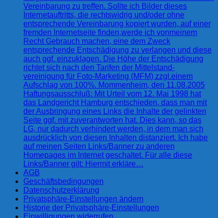
Vereinbarung zu treffen. Sollte ich Bilder dieses
Internetauftritts, die rechtswidrig und/oder ohne
entsprechende Vereinbarung kopiert wurden, auf einer
fremden Internetseite finden,werde ich vonmeinem
Recht Gebrauch machen, eine dem Zweck
entsprechende Entschädigung zu verlangen und diese
auch ggf. einzuklagen. Die Höhe der Entschädigung
richtet sich nach den Tarifen der Mittelstand-
vereinigung für Foto-Marketing (MFM) zzgl.einem
Aufschlag von 100%. Mommenheim, den 11.08.2005
Haftungsausschluß: Mit Urteil vom 12. Mai 1998 hat
das Landgericht Hamburg entschieden, dass man mit
der Ausbringung eines Links die Inhalte der gelinkten
Seite ggf. mit zuverantworten hat. Dies kann, so das
LG, nur dadurch verhindert werden, in dem man sich
ausdrücklich von diesen Inhalten distanziert. Ich habe
auf meinen Seiten Links/Banner zu anderen
Homepages im Internet geschaltet. Für alle diese
Links/Banner gilt: Hiermit erkläre…
AGB
Geschäftsbedingungen
Datenschutzerklärung
Privatsphäre-Einstellungen ändern
Historie der Privatsphäre-Einstellungen
Einwilligungen widerrufen