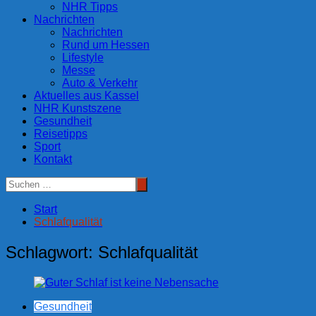
NHR Tipps
Nachrichten
Nachrichten
Rund um Hessen
Lifestyle
Messe
Auto & Verkehr
Aktuelles aus Kassel
NHR Kunstszene
Gesundheit
Reisetipps
Sport
Kontakt
Start
Schlafqualität
Schlagwort:
Schlafqualität
Gesundheit