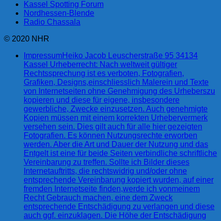
Kassel Spotting Forum
Nordhessen-Blende
Radio Chassala
© 2020 NHR
Impressum
Heiko Jacob Leuscherstraße 95 34134
Kassel Urheberrecht: Nach weltweit gültiger
Rechtssprechung ist es verboten, Fotografien,
Grafiken, Designs,einschliesslich Malerein und Texte
von Internetseiten ohne Genehmigung des Urheberszu
kopieren und diese für eigene, insbesondere
gewerbliche, Zwecke einzusetzen. Auch genehmigte
Kopien müssen mit einem korrekten Urhebervermerk
versehen sein. Dies gilt auch für alle hier gezeigten
Fotografien. Es können Nutzungsrechte erworben
werden. Aber die Art und Dauer der Nutzung und das
Entgelt ist eine für beide Seiten verbindliche schriftliche
Vereinbarung zu treffen. Sollte ich Bilder dieses
Internetauftritts, die rechtswidrig und/oder ohne
entsprechende Vereinbarung kopiert wurden, auf einer
fremden Internetseite finden,werde ich vonmeinem
Recht Gebrauch machen, eine dem Zweck
entsprechende Entschädigung zu verlangen und diese
auch ggf. einzuklagen. Die Höhe der Entschädigung