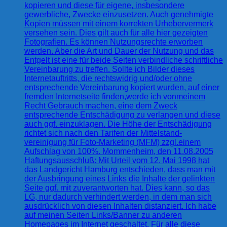
kopieren und diese für eigene, insbesondere
gewerbliche, Zwecke einzusetzen. Auch genehmigte
Kopien müssen mit einem korrekten Urhebervermerk
versehen sein. Dies gilt auch für alle hier gezeigten
Fotografien. Es können Nutzungsrechte erworben
werden. Aber die Art und Dauer der Nutzung und das
Entgelt ist eine für beide Seiten verbindliche schriftliche
Vereinbarung zu treffen. Sollte ich Bilder dieses
Internetauftritts, die rechtswidrig und/oder ohne
entsprechende Vereinbarung kopiert wurden, auf einer
fremden Internetseite finden,werde ich vonmeinem
Recht Gebrauch machen, eine dem Zweck
entsprechende Entschädigung zu verlangen und diese
auch ggf. einzuklagen. Die Höhe der Entschädigung
richtet sich nach den Tarifen der Mittelstand-
vereinigung für Foto-Marketing (MFM) zzgl.einem
Aufschlag von 100%. Mommenheim, den 11.08.2005
Haftungsausschluß: Mit Urteil vom 12. Mai 1998 hat
das Landgericht Hamburg entschieden, dass man mit
der Ausbringung eines Links die Inhalte der gelinkten
Seite ggf. mit zuverantworten hat. Dies kann, so das
LG, nur dadurch verhindert werden, in dem man sich
ausdrücklich von diesen Inhalten distanziert. Ich habe
auf meinen Seiten Links/Banner zu anderen
Homepages im Internet geschaltet. Für alle diese