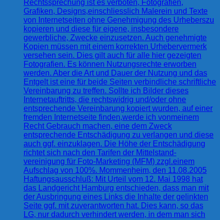
Rechtssprechung ist es verboten, Fotografien,
Grafiken, Designs,einschliesslich Malerein und Texte
von Internetseiten ohne Genehmigung des Urheberszu
kopieren und diese für eigene, insbesondere
gewerbliche, Zwecke einzusetzen. Auch genehmigte
Kopien müssen mit einem korrekten Urhebervermerk
versehen sein. Dies gilt auch für alle hier gezeigten
Fotografien. Es können Nutzungsrechte erworben
werden. Aber die Art und Dauer der Nutzung und das
Entgelt ist eine für beide Seiten verbindliche schriftliche
Vereinbarung zu treffen. Sollte ich Bilder dieses
Internetauftritts, die rechtswidrig und/oder ohne
entsprechende Vereinbarung kopiert wurden, auf einer
fremden Internetseite finden,werde ich vonmeinem
Recht Gebrauch machen, eine dem Zweck
entsprechende Entschädigung zu verlangen und diese
auch ggf. einzuklagen. Die Höhe der Entschädigung
richtet sich nach den Tarifen der Mittelstand-
vereinigung für Foto-Marketing (MFM) zzgl.einem
Aufschlag von 100%. Mommenheim, den 11.08.2005
Haftungsausschluß: Mit Urteil vom 12. Mai 1998 hat
das Landgericht Hamburg entschieden, dass man mit
der Ausbringung eines Links die Inhalte der gelinkten
Seite ggf. mit zuverantworten hat. Dies kann, so das
LG, nur dadurch verhindert werden, in dem man sich