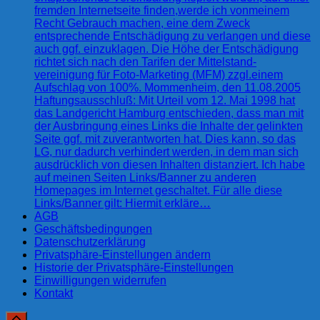
fremden Internetseite finden,werde ich vonmeinem
Recht Gebrauch machen, eine dem Zweck
entsprechende Entschädigung zu verlangen und diese
auch ggf. einzuklagen. Die Höhe der Entschädigung
richtet sich nach den Tarifen der Mittelstand-
vereinigung für Foto-Marketing (MFM) zzgl.einem
Aufschlag von 100%. Mommenheim, den 11.08.2005
Haftungsausschluß: Mit Urteil vom 12. Mai 1998 hat
das Landgericht Hamburg entschieden, dass man mit
der Ausbringung eines Links die Inhalte der gelinkten
Seite ggf. mit zuverantworten hat. Dies kann, so das
LG, nur dadurch verhindert werden, in dem man sich
ausdrücklich von diesen Inhalten distanziert. Ich habe
auf meinen Seiten Links/Banner zu anderen
Homepages im Internet geschaltet. Für alle diese
Links/Banner gilt: Hiermit erkläre…
AGB
Geschäftsbedingungen
Datenschutzerklärung
Privatsphäre-Einstellungen ändern
Historie der Privatsphäre-Einstellungen
Einwilligungen widerrufen
Kontakt