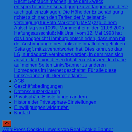
Recht Gebrauch machen, eine dem Zweck
entsprechende Entschädigung zu verlangen und diese
auch ggf. einzuklagen. Die Höhe der Entschädigung
richtet sich nach den Tarifen der Mittelstand-
vereinigung für Foto-Marketing (MFM) zzgl.einem
Aufschlag von 100%. Mommenheim, den 11.08.2005
Haftungsausschluß: Mit Urteil vom 12. Mai 1998 hat
das Landgericht Hamburg entschieden, dass man mit
der Ausbringung eines Links die Inhalte der gelinkten
Seite ggf. mit zuverantworten hat. Dies kann, so das
LG, nur dadurch verhindert werden, in dem man sich
ausdrücklich von diesen Inhalten distanziert. Ich habe
auf meinen Seiten Links/Banner zu anderen
Homepages im Internet geschaltet. Für alle diese
Links/Banner gilt: Hiermit erkläre…
AGB
Geschäftsbedingungen
Datenschutzerklärung
Privatsphäre-Einstellungen ändern
Historie der Privatsphäre-Einstellungen
Einwilligungen widerrufen
Kontakt
WordPress Cookie Hinweis von Real Cookie Banner