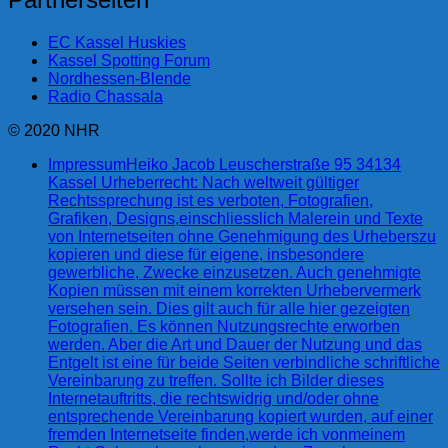
EC Kassel Huskies
Kassel Spotting Forum
Nordhessen-Blende
Radio Chassala
© 2020 NHR
Impressum
Heiko Jacob Leuscherstraße 95 34134
Kassel Urheberrecht: Nach weltweit gültiger
Rechtssprechung ist es verboten, Fotografien,
Grafiken, Designs,einschliesslich Malerein und Texte
von Internetseiten ohne Genehmigung des Urheberszu
kopieren und diese für eigene, insbesondere
gewerbliche, Zwecke einzusetzen. Auch genehmigte
Kopien müssen mit einem korrekten Urhebervermerk
versehen sein. Dies gilt auch für alle hier gezeigten
Fotografien. Es können Nutzungsrechte erworben
werden. Aber die Art und Dauer der Nutzung und das
Entgelt ist eine für beide Seiten verbindliche schriftliche
Vereinbarung zu treffen. Sollte ich Bilder dieses
Internetauftritts, die rechtswidrig und/oder ohne
entsprechende Vereinbarung kopiert wurden, auf einer
fremden Internetseite finden,werde ich vonmeinem