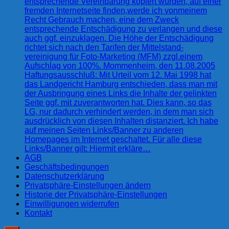
entsprechende Vereinbarung kopiert wurden, auf einer
fremden Internetseite finden,werde ich vonmeinem
Recht Gebrauch machen, eine dem Zweck
entsprechende Entschädigung zu verlangen und diese
auch ggf. einzuklagen. Die Höhe der Entschädigung
richtet sich nach den Tarifen der Mittelstand-
vereinigung für Foto-Marketing (MFM) zzgl.einem
Aufschlag von 100%. Mommenheim, den 11.08.2005
Haftungsausschluß: Mit Urteil vom 12. Mai 1998 hat
das Landgericht Hamburg entschieden, dass man mit
der Ausbringung eines Links die Inhalte der gelinkten
Seite ggf. mit zuverantworten hat. Dies kann, so das
LG, nur dadurch verhindert werden, in dem man sich
ausdrücklich von diesen Inhalten distanziert. Ich habe
auf meinen Seiten Links/Banner zu anderen
Homepages im Internet geschaltet. Für alle diese
Links/Banner gilt: Hiermit erkläre…
AGB
Geschäftsbedingungen
Datenschutzerklärung
Privatsphäre-Einstellungen ändern
Historie der Privatsphäre-Einstellungen
Einwilligungen widerrufen
Kontakt