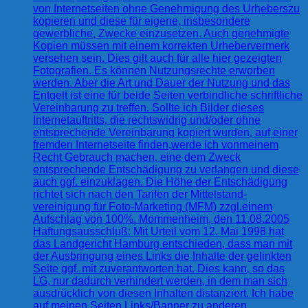
von Internetseiten ohne Genehmigung des Urheberszu
kopieren und diese für eigene, insbesondere
gewerbliche, Zwecke einzusetzen. Auch genehmigte
Kopien müssen mit einem korrekten Urhebervermerk
versehen sein. Dies gilt auch für alle hier gezeigten
Fotografien. Es können Nutzungsrechte erworben
werden. Aber die Art und Dauer der Nutzung und das
Entgelt ist eine für beide Seiten verbindliche schriftliche
Vereinbarung zu treffen. Sollte ich Bilder dieses
Internetauftritts, die rechtswidrig und/oder ohne
entsprechende Vereinbarung kopiert wurden, auf einer
fremden Internetseite finden,werde ich vonmeinem
Recht Gebrauch machen, eine dem Zweck
entsprechende Entschädigung zu verlangen und diese
auch ggf. einzuklagen. Die Höhe der Entschädigung
richtet sich nach den Tarifen der Mittelstand-
vereinigung für Foto-Marketing (MFM) zzgl.einem
Aufschlag von 100%. Mommenheim, den 11.08.2005
Haftungsausschluß: Mit Urteil vom 12. Mai 1998 hat
das Landgericht Hamburg entschieden, dass man mit
der Ausbringung eines Links die Inhalte der gelinkten
Seite ggf. mit zuverantworten hat. Dies kann, so das
LG, nur dadurch verhindert werden, in dem man sich
ausdrücklich von diesen Inhalten distanziert. Ich habe
auf meinen Seiten Links/Banner zu anderen