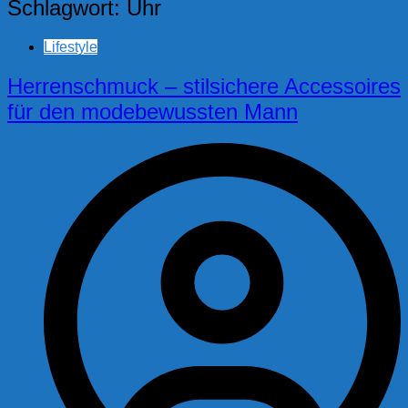
Schlagwort:
Uhr
Lifestyle
Herrenschmuck – stilsichere Accessoires
für den modebewussten Mann