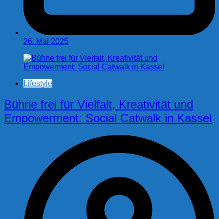
26. Mai 2025
Lifestyle
Bühne frei für Vielfalt, Kreativität und
Empowerment: Social Catwalk in Kassel