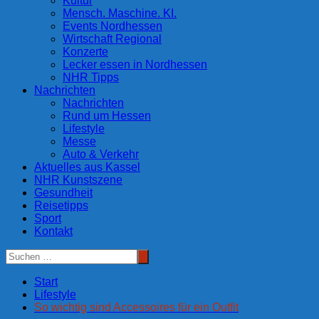
Kultur
Mensch. Maschine. KI.
Events Nordhessen
Wirtschaft Regional
Konzerte
Lecker essen in Nordhessen
NHR Tipps
Nachrichten
Nachrichten
Rund um Hessen
Lifestyle
Messe
Auto & Verkehr
Aktuelles aus Kassel
NHR Kunstszene
Gesundheit
Reisetipps
Sport
Kontakt
Start
Lifestyle
So wichtig sind Accessoires für ein Outfit