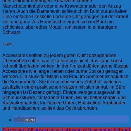
oder Golduhr begnügen. Zusätzlich können
Manschettenknöpfe oder eine Krawattennadel den Anzug
zieren. Auch die Damenwelt sollte sich im Büro zurückhalten.
Eine einfache Halskette und eine Uhr genügen auf der Arbeit
voll und ganz. Als Handtasche eignet sich im Büro ein
schlichtes, aber edles Modell, am besten in einfarbigem
Schwarz.
Fazit
Accessoires sollten zu jedem guten Outfit dazugehören.
Übertreiben sollte man es allerdings nicht, das kann sonst
schnell überladen wirken. In der Freizeit dürfen gerne lässige
Accessoires wie lange Ketten oder bunte Socken getragen
werden. Ein Muss für Mann und Frau im Sommer ist natürlich
die Sonnenbrille. Sie ist ein modisches Zubehör, welches
zusätzlich einen praktischen Nutzen mit sich bringt. Im Büro
hingegen ist Dezenz gefragt. Einige wenige ausgewählte
Schmuckstücke, für Männer Uhren, Manschettenknöpfe und
Krawattennadeln, für Damen Uhren, Halsketten, Armbänder
und Handtaschen, sollten das Outfit abrunden.
teilen
Accessoires
Alltagsaccessoires
Business
Designertasche
Frau
G