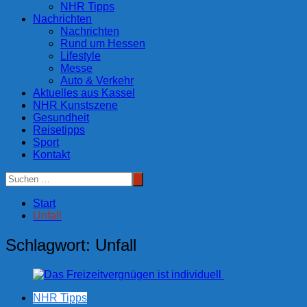
NHR Tipps
Nachrichten
Nachrichten
Rund um Hessen
Lifestyle
Messe
Auto & Verkehr
Aktuelles aus Kassel
NHR Kunstszene
Gesundheit
Reisetipps
Sport
Kontakt
Start
Unfall
Schlagwort:
Unfall
NHR Tipps