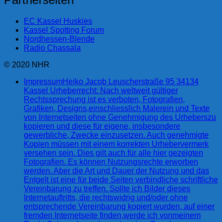
EC Kassel Huskies
Kassel Spotting Forum
Nordhessen-Blende
Radio Chassala
© 2020 NHR
Impressum
Heiko Jacob Leuscherstraße 95 34134
Kassel Urheberrecht: Nach weltweit gültiger
Rechtssprechung ist es verboten, Fotografien,
Grafiken, Designs,einschliesslich Malerein und Texte
von Internetseiten ohne Genehmigung des Urheberszu
kopieren und diese für eigene, insbesondere
gewerbliche, Zwecke einzusetzen. Auch genehmigte
Kopien müssen mit einem korrekten Urhebervermerk
versehen sein. Dies gilt auch für alle hier gezeigten
Fotografien. Es können Nutzungsrechte erworben
werden. Aber die Art und Dauer der Nutzung und das
Entgelt ist eine für beide Seiten verbindliche schriftliche
Vereinbarung zu treffen. Sollte ich Bilder dieses
Internetauftritts, die rechtswidrig und/oder ohne
entsprechende Vereinbarung kopiert wurden, auf einer
fremden Internetseite finden,werde ich vonmeinem