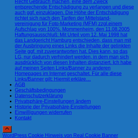
Recht Gebrauch machen, eine dem Zweck
entsprechende Entschädigung zu verlangen und diese
auch ggf. einzuklagen. Die Höhe der Entschädigung
richtet sich nach den Tarifen der Mittelstand-
vereinigung für Foto-Marketing (MFM) zzgl.einem
Aufschlag von 100%. Mommenheim, den 11.08.2005
Haftungsausschluß: Mit Urteil vom 12. Mai 1998 hat
das Landgericht Hamburg entschieden, dass man mit
der Ausbringung eines Links die Inhalte der gelinkten
Seite ggf. mit zuverantworten hat. Dies kann, so das
LG, nur dadurch verhindert werden, in dem man sich
ausdrücklich von diesen Inhalten distanziert. Ich habe
auf meinen Seiten Links/Banner zu anderen
Homepages im Internet geschaltet. Für alle diese
Links/Banner gilt: Hiermit erkläre…
AGB
Geschäftsbedingungen
Datenschutzerklärung
Privatsphäre-Einstellungen ändern
Historie der Privatsphäre-Einstellungen
Einwilligungen widerrufen
Kontakt
WordPress Cookie Hinweis von Real Cookie Banner