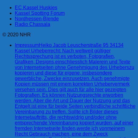
EC Kassel Huskies
Kassel Spotting Forum
Nordhessen-Blende
Radio Chassala
© 2020 NHR
Impressum
Heiko Jacob Leuscherstraße 95 34134
Kassel Urheberrecht: Nach weltweit gültiger
Rechtssprechung ist es verboten, Fotografien,
Grafiken, Designs,einschliesslich Malerein und Texte
von Internetseiten ohne Genehmigung des Urheberszu
kopieren und diese für eigene, insbesondere
gewerbliche, Zwecke einzusetzen. Auch genehmigte
Kopien müssen mit einem korrekten Urhebervermerk
versehen sein. Dies gilt auch für alle hier gezeigten
Fotografien. Es können Nutzungsrechte erworben
werden. Aber die Art und Dauer der Nutzung und das
Entgelt ist eine für beide Seiten verbindliche schriftliche
Vereinbarung zu treffen. Sollte ich Bilder dieses
Internetauftritts, die rechtswidrig und/oder ohne
entsprechende Vereinbarung kopiert wurden, auf einer
fremden Internetseite finden,werde ich vonmeinem
Recht Gebrauch machen, eine dem Zweck