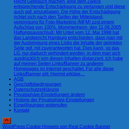
Recht Gebrauch machen, eine dem Zweck
entsprechende Entschädigung zu verlangen und diese
auch ggf. einzuklagen. Die Höhe der Entschädigung
richtet sich nach den Tarifen der Mittelstand-
vereinigung für Foto-Marketing (MFM) zzgl.einem
Aufschlag von 100%. Mommenheim, den 11.08.2005
Haftungsausschluß: Mit Urteil vom 12. Mai 1998 hat
das Landgericht Hamburg entschieden, dass man mit
der Ausbringung eines Links die Inhalte der gelinkten
Seite ggf. mit zuverantworten hat. Dies kann, so das
LG, nur dadurch verhindert werden, in dem man sich
ausdrücklich von diesen Inhalten distanziert. Ich habe
auf meinen Seiten Links/Banner zu anderen
Homepages im Internet geschaltet. Für alle diese
Links/Banner gilt: Hiermit erkläre…
AGB
Geschäftsbedingungen
Datenschutzerklärung
Privatsphäre-Einstellungen ändern
Historie der Privatsphäre-Einstellungen
Einwilligungen widerrufen
Kontakt
WordPress Cookie Hinweis von Real Cookie Banner