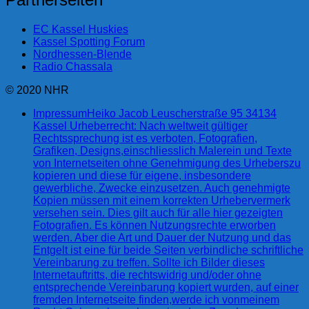
EC Kassel Huskies
Kassel Spotting Forum
Nordhessen-Blende
Radio Chassala
© 2020 NHR
Impressum
Heiko Jacob Leuscherstraße 95 34134
Kassel Urheberrecht: Nach weltweit gültiger
Rechtssprechung ist es verboten, Fotografien,
Grafiken, Designs,einschliesslich Malerein und Texte
von Internetseiten ohne Genehmigung des Urheberszu
kopieren und diese für eigene, insbesondere
gewerbliche, Zwecke einzusetzen. Auch genehmigte
Kopien müssen mit einem korrekten Urhebervermerk
versehen sein. Dies gilt auch für alle hier gezeigten
Fotografien. Es können Nutzungsrechte erworben
werden. Aber die Art und Dauer der Nutzung und das
Entgelt ist eine für beide Seiten verbindliche schriftliche
Vereinbarung zu treffen. Sollte ich Bilder dieses
Internetauftritts, die rechtswidrig und/oder ohne
entsprechende Vereinbarung kopiert wurden, auf einer
fremden Internetseite finden,werde ich vonmeinem