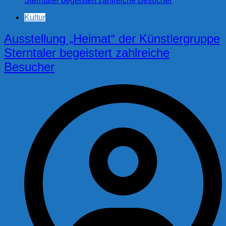
Kultur
Ausstellung „Heimat“ der Künstlergruppe
Sterntaler begeistert zahlreiche
Besucher