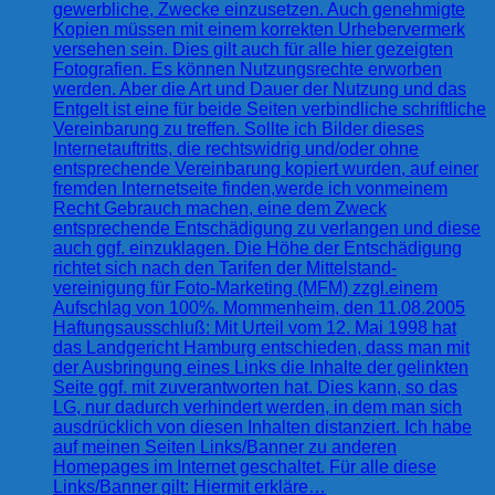
gewerbliche, Zwecke einzusetzen. Auch genehmigte
Kopien müssen mit einem korrekten Urhebervermerk
versehen sein. Dies gilt auch für alle hier gezeigten
Fotografien. Es können Nutzungsrechte erworben
werden. Aber die Art und Dauer der Nutzung und das
Entgelt ist eine für beide Seiten verbindliche schriftliche
Vereinbarung zu treffen. Sollte ich Bilder dieses
Internetauftritts, die rechtswidrig und/oder ohne
entsprechende Vereinbarung kopiert wurden, auf einer
fremden Internetseite finden,werde ich vonmeinem
Recht Gebrauch machen, eine dem Zweck
entsprechende Entschädigung zu verlangen und diese
auch ggf. einzuklagen. Die Höhe der Entschädigung
richtet sich nach den Tarifen der Mittelstand-
vereinigung für Foto-Marketing (MFM) zzgl.einem
Aufschlag von 100%. Mommenheim, den 11.08.2005
Haftungsausschluß: Mit Urteil vom 12. Mai 1998 hat
das Landgericht Hamburg entschieden, dass man mit
der Ausbringung eines Links die Inhalte der gelinkten
Seite ggf. mit zuverantworten hat. Dies kann, so das
LG, nur dadurch verhindert werden, in dem man sich
ausdrücklich von diesen Inhalten distanziert. Ich habe
auf meinen Seiten Links/Banner zu anderen
Homepages im Internet geschaltet. Für alle diese
Links/Banner gilt: Hiermit erkläre…