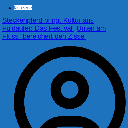
Konzerte
Steckenpferd bringt Kultur ans
Fuldaufer: Das Festival „Unten am
Fluss“ bereichert den Zissel