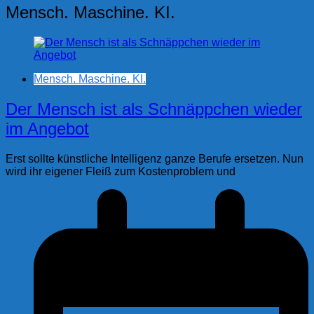
Mensch. Maschine. KI.
Mensch. Maschine. KI.
Der Mensch ist als Schnäppchen wieder
im Angebot
Erst sollte künstliche Intelligenz ganze Berufe ersetzen. Nun
wird ihr eigener Fleiß zum Kostenproblem und