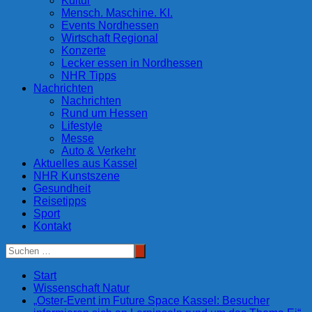
Kultur
Mensch. Maschine. KI.
Events Nordhessen
Wirtschaft Regional
Konzerte
Lecker essen in Nordhessen
NHR Tipps
Nachrichten
Nachrichten
Rund um Hessen
Lifestyle
Messe
Auto & Verkehr
Aktuelles aus Kassel
NHR Kunstszene
Gesundheit
Reisetipps
Sport
Kontakt
Start
Wissenschaft Natur
„Oster-Event im Future Space Kassel: Besucher