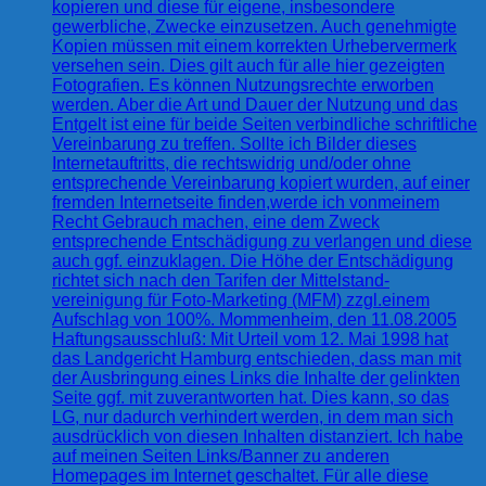
kopieren und diese für eigene, insbesondere
gewerbliche, Zwecke einzusetzen. Auch genehmigte
Kopien müssen mit einem korrekten Urhebervermerk
versehen sein. Dies gilt auch für alle hier gezeigten
Fotografien. Es können Nutzungsrechte erworben
werden. Aber die Art und Dauer der Nutzung und das
Entgelt ist eine für beide Seiten verbindliche schriftliche
Vereinbarung zu treffen. Sollte ich Bilder dieses
Internetauftritts, die rechtswidrig und/oder ohne
entsprechende Vereinbarung kopiert wurden, auf einer
fremden Internetseite finden,werde ich vonmeinem
Recht Gebrauch machen, eine dem Zweck
entsprechende Entschädigung zu verlangen und diese
auch ggf. einzuklagen. Die Höhe der Entschädigung
richtet sich nach den Tarifen der Mittelstand-
vereinigung für Foto-Marketing (MFM) zzgl.einem
Aufschlag von 100%. Mommenheim, den 11.08.2005
Haftungsausschluß: Mit Urteil vom 12. Mai 1998 hat
das Landgericht Hamburg entschieden, dass man mit
der Ausbringung eines Links die Inhalte der gelinkten
Seite ggf. mit zuverantworten hat. Dies kann, so das
LG, nur dadurch verhindert werden, in dem man sich
ausdrücklich von diesen Inhalten distanziert. Ich habe
auf meinen Seiten Links/Banner zu anderen
Homepages im Internet geschaltet. Für alle diese