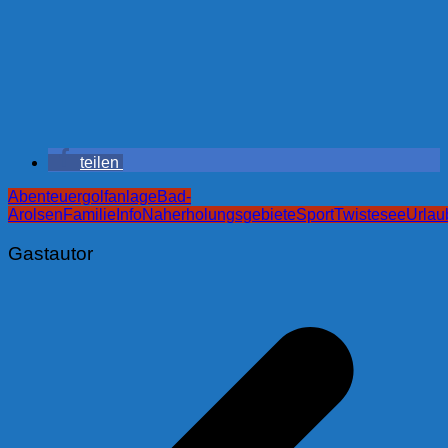
teilen
Abenteuergolfanlage
Bad-
Arolsen
Familie
Info
Naherholungsgebiete
Sport
Twistesee
Urlau
Gastautor
Beitragsnavigation