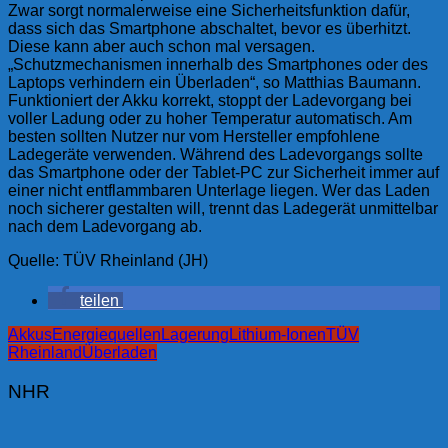
Zwar sorgt normalerweise eine Sicherheitsfunktion dafür,
dass sich das Smartphone abschaltet, bevor es überhitzt.
Diese kann aber auch schon mal versagen.
„Schutzmechanismen innerhalb des Smartphones oder des
Laptops verhindern ein Überladen“, so Matthias Baumann.
Funktioniert der Akku korrekt, stoppt der Ladevorgang bei
voller Ladung oder zu hoher Temperatur automatisch. Am
besten sollten Nutzer nur vom Hersteller empfohlene
Ladegeräte verwenden. Während des Ladevorgangs sollte
das Smartphone oder der Tablet-PC zur Sicherheit immer auf
einer nicht entflammbaren Unterlage liegen. Wer das Laden
noch sicherer gestalten will, trennt das Ladegerät unmittelbar
nach dem Ladevorgang ab.
Quelle: TÜV Rheinland (JH)
teilen
Akkus
Energiequellen
Lagerung
Lithium-Ionen
TÜV
Rheinland
Überladen
NHR
Beitragsnavigation