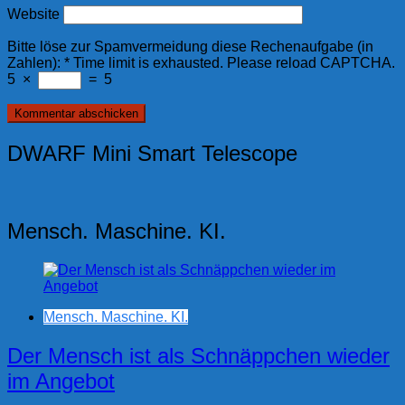
Website
Bitte löse zur Spamvermeidung diese Rechenaufgabe (in
Zahlen):
*
Time limit is exhausted. Please reload CAPTCHA.
5
×
=
5
DWARF Mini Smart Telescope
Mensch. Maschine. KI.
Mensch. Maschine. KI.
Der Mensch ist als Schnäppchen wieder
im Angebot