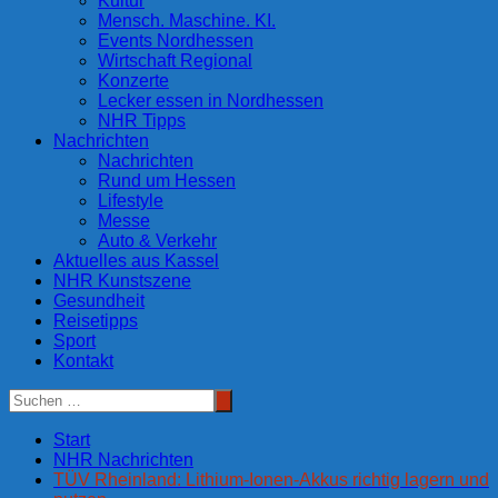
Kultur
Mensch. Maschine. KI.
Events Nordhessen
Wirtschaft Regional
Konzerte
Lecker essen in Nordhessen
NHR Tipps
Nachrichten
Nachrichten
Rund um Hessen
Lifestyle
Messe
Auto & Verkehr
Aktuelles aus Kassel
NHR Kunstszene
Gesundheit
Reisetipps
Sport
Kontakt
Start
NHR Nachrichten
TÜV Rheinland: Lithium-Ionen-Akkus richtig lagern und