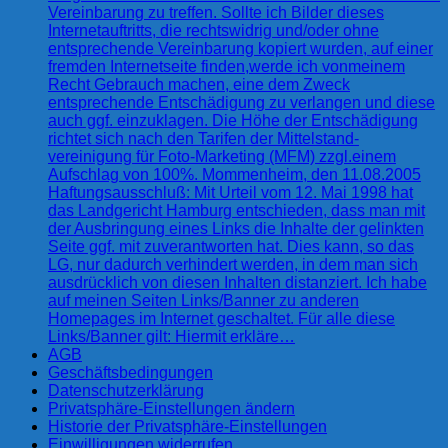
Vereinbarung zu treffen. Sollte ich Bilder dieses
Internetauftritts, die rechtswidrig und/oder ohne
entsprechende Vereinbarung kopiert wurden, auf einer
fremden Internetseite finden,werde ich vonmeinem
Recht Gebrauch machen, eine dem Zweck
entsprechende Entschädigung zu verlangen und diese
auch ggf. einzuklagen. Die Höhe der Entschädigung
richtet sich nach den Tarifen der Mittelstand-
vereinigung für Foto-Marketing (MFM) zzgl.einem
Aufschlag von 100%. Mommenheim, den 11.08.2005
Haftungsausschluß: Mit Urteil vom 12. Mai 1998 hat
das Landgericht Hamburg entschieden, dass man mit
der Ausbringung eines Links die Inhalte der gelinkten
Seite ggf. mit zuverantworten hat. Dies kann, so das
LG, nur dadurch verhindert werden, in dem man sich
ausdrücklich von diesen Inhalten distanziert. Ich habe
auf meinen Seiten Links/Banner zu anderen
Homepages im Internet geschaltet. Für alle diese
Links/Banner gilt: Hiermit erkläre…
AGB
Geschäftsbedingungen
Datenschutzerklärung
Privatsphäre-Einstellungen ändern
Historie der Privatsphäre-Einstellungen
Einwilligungen widerrufen