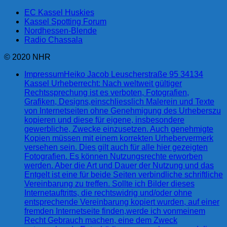
EC Kassel Huskies
Kassel Spotting Forum
Nordhessen-Blende
Radio Chassala
© 2020 NHR
Impressum
Heiko Jacob Leuscherstraße 95 34134
Kassel Urheberrecht: Nach weltweit gültiger
Rechtssprechung ist es verboten, Fotografien,
Grafiken, Designs,einschliesslich Malerein und Texte
von Internetseiten ohne Genehmigung des Urheberszu
kopieren und diese für eigene, insbesondere
gewerbliche, Zwecke einzusetzen. Auch genehmigte
Kopien müssen mit einem korrekten Urhebervermerk
versehen sein. Dies gilt auch für alle hier gezeigten
Fotografien. Es können Nutzungsrechte erworben
werden. Aber die Art und Dauer der Nutzung und das
Entgelt ist eine für beide Seiten verbindliche schriftliche
Vereinbarung zu treffen. Sollte ich Bilder dieses
Internetauftritts, die rechtswidrig und/oder ohne
entsprechende Vereinbarung kopiert wurden, auf einer
fremden Internetseite finden,werde ich vonmeinem
Recht Gebrauch machen, eine dem Zweck