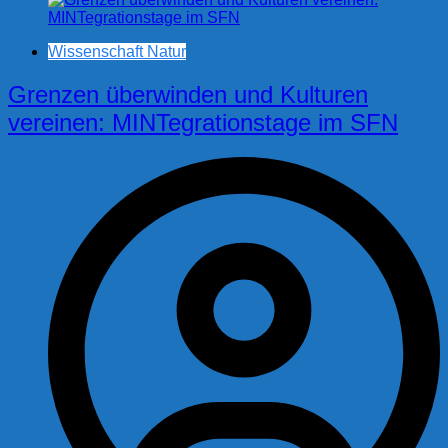
Wissenschaft Natur
Grenzen überwinden und Kulturen
vereinen: MINTegrationstage im SFN