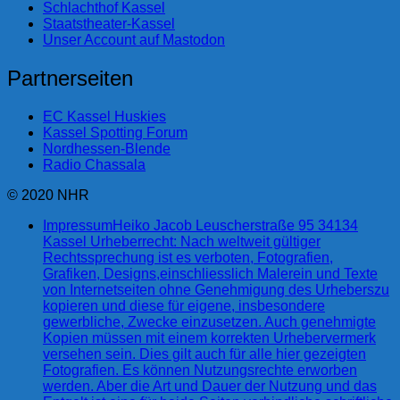
Schlachthof Kassel
Staatstheater-Kassel
Unser Account auf Mastodon
Partnerseiten
EC Kassel Huskies
Kassel Spotting Forum
Nordhessen-Blende
Radio Chassala
© 2020 NHR
Impressum
Heiko Jacob Leuscherstraße 95 34134
Kassel Urheberrecht: Nach weltweit gültiger
Rechtssprechung ist es verboten, Fotografien,
Grafiken, Designs,einschliesslich Malerein und Texte
von Internetseiten ohne Genehmigung des Urheberszu
kopieren und diese für eigene, insbesondere
gewerbliche, Zwecke einzusetzen. Auch genehmigte
Kopien müssen mit einem korrekten Urhebervermerk
versehen sein. Dies gilt auch für alle hier gezeigten
Fotografien. Es können Nutzungsrechte erworben
werden. Aber die Art und Dauer der Nutzung und das