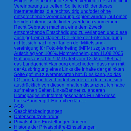
Entgelt ist eine für beide Seiten verbindliche schriftliche
Vereinbarung zu treffen. Sollte ich Bilder dieses
Internetauftritts, die rechtswidrig und/oder ohne
entsprechende Vereinbarung kopiert wurden, auf einer
fremden Internetseite finden,werde ich vonmeinem
Recht Gebrauch machen, eine dem Zweck
entsprechende Entschädigung zu verlangen und diese
auch ggf. einzuklagen. Die Höhe der Entschädigung
richtet sich nach den Tarifen der Mittelstand-
vereinigung für Foto-Marketing (MFM) zzgl.einem
Aufschlag von 100%. Mommenheim, den 11.08.2005
Haftungsausschluß: Mit Urteil vom 12. Mai 1998 hat
das Landgericht Hamburg entschieden, dass man mit
der Ausbringung eines Links die Inhalte der gelinkten
Seite ggf. mit zuverantworten hat. Dies kann, so das
LG, nur dadurch verhindert werden, in dem man sich
ausdrücklich von diesen Inhalten distanziert. Ich habe
auf meinen Seiten Links/Banner zu anderen
Homepages im Internet geschaltet. Für alle diese
Links/Banner gilt: Hiermit erkläre…
AGB
Geschäftsbedingungen
Datenschutzerklärung
Privatsphäre-Einstellungen ändern
Historie der Privatsphäre-Einstellungen