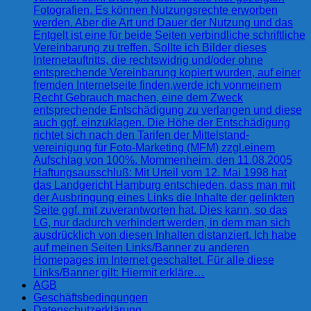
Fotografien. Es können Nutzungsrechte erworben
werden. Aber die Art und Dauer der Nutzung und das
Entgelt ist eine für beide Seiten verbindliche schriftliche
Vereinbarung zu treffen. Sollte ich Bilder dieses
Internetauftritts, die rechtswidrig und/oder ohne
entsprechende Vereinbarung kopiert wurden, auf einer
fremden Internetseite finden,werde ich vonmeinem
Recht Gebrauch machen, eine dem Zweck
entsprechende Entschädigung zu verlangen und diese
auch ggf. einzuklagen. Die Höhe der Entschädigung
richtet sich nach den Tarifen der Mittelstand-
vereinigung für Foto-Marketing (MFM) zzgl.einem
Aufschlag von 100%. Mommenheim, den 11.08.2005
Haftungsausschluß: Mit Urteil vom 12. Mai 1998 hat
das Landgericht Hamburg entschieden, dass man mit
der Ausbringung eines Links die Inhalte der gelinkten
Seite ggf. mit zuverantworten hat. Dies kann, so das
LG, nur dadurch verhindert werden, in dem man sich
ausdrücklich von diesen Inhalten distanziert. Ich habe
auf meinen Seiten Links/Banner zu anderen
Homepages im Internet geschaltet. Für alle diese
Links/Banner gilt: Hiermit erkläre…
AGB
Geschäftsbedingungen
Datenschutzerklärung