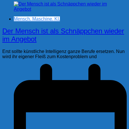
Mensch. Maschine. KI.
Der Mensch ist als Schnäppchen wieder
im Angebot
Erst sollte künstliche Intelligenz ganze Berufe ersetzen. Nun
wird ihr eigener Fleiß zum Kostenproblem und