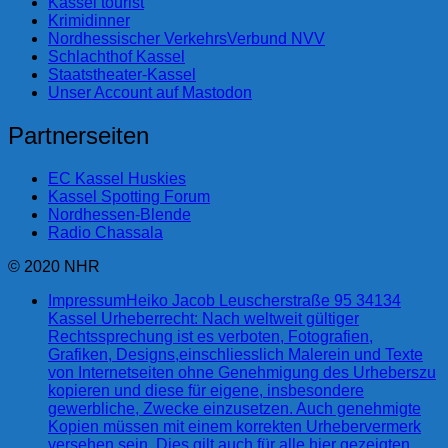
Kassel tourist
Krimidinner
Nordhessischer VerkehrsVerbund NVV
Schlachthof Kassel
Staatstheater-Kassel
Unser Account auf Mastodon
Partnerseiten
EC Kassel Huskies
Kassel Spotting Forum
Nordhessen-Blende
Radio Chassala
© 2020 NHR
Impressum
Heiko Jacob Leuscherstraße 95 34134
Kassel Urheberrecht: Nach weltweit gültiger
Rechtssprechung ist es verboten, Fotografien,
Grafiken, Designs,einschliesslich Malerein und Texte
von Internetseiten ohne Genehmigung des Urheberszu
kopieren und diese für eigene, insbesondere
gewerbliche, Zwecke einzusetzen. Auch genehmigte
Kopien müssen mit einem korrekten Urhebervermerk
versehen sein. Dies gilt auch für alle hier gezeigten