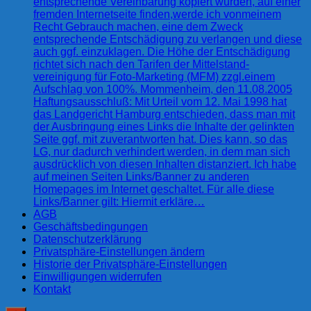
entsprechende Vereinbarung kopiert wurden, auf einer
fremden Internetseite finden,werde ich vonmeinem
Recht Gebrauch machen, eine dem Zweck
entsprechende Entschädigung zu verlangen und diese
auch ggf. einzuklagen. Die Höhe der Entschädigung
richtet sich nach den Tarifen der Mittelstand-
vereinigung für Foto-Marketing (MFM) zzgl.einem
Aufschlag von 100%. Mommenheim, den 11.08.2005
Haftungsausschluß: Mit Urteil vom 12. Mai 1998 hat
das Landgericht Hamburg entschieden, dass man mit
der Ausbringung eines Links die Inhalte der gelinkten
Seite ggf. mit zuverantworten hat. Dies kann, so das
LG, nur dadurch verhindert werden, in dem man sich
ausdrücklich von diesen Inhalten distanziert. Ich habe
auf meinen Seiten Links/Banner zu anderen
Homepages im Internet geschaltet. Für alle diese
Links/Banner gilt: Hiermit erkläre…
AGB
Geschäftsbedingungen
Datenschutzerklärung
Privatsphäre-Einstellungen ändern
Historie der Privatsphäre-Einstellungen
Einwilligungen widerrufen
Kontakt