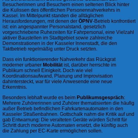
Besucherinnen und Besuchern einen seltenen Blick hinter
die Kulissen des öffentlichen Personennahverkehrs in
Kassel. Im Mittelpunkt standen die alltäglichen
Herausforderungen, mit denen der
ÖPNV
-Betrieb konfrontiert
ist: ein angespannter Personalstand, gesetzlich
vorgeschriebene Ruhezeiten für Fahrpersonal, eine Vielzahl
aktiver Baustellen im Stadtgebiet sowie zahlreiche
Demonstrationen in der Kasseler Innenstadt, die den
Taktbetrieb regelmäßig unter Druck setzten.
Dass ein funktionierender Nahverkehr das Rückgrat
moderner urbaner
Mobilität
ist, darüber herrschte im
Publikum schnell Einigkeit. Doch wie viel
Koordinationsaufwand, Planung und Improvisation
dahintersteckt, war für viele Anwesende eine neue
Erkenntnis.
Besonders lebhaft wurde es beim
Publikumsgespräch
:
Mehrere Zuhörerinnen und Zuhörer thematisierten die häufig
außer Betrieb befindlichen Fahrkartenautomaten in den
Kasseler Straßenbahnen. Gottschalk nahm die Kritik auf und
gab Entwarnung: Die veralteten Geräte würden Schritt für
Schritt durch moderne Automaten ersetzt, die künftig auch
die Zahlung per EC-Karte ermöglichen sollen.