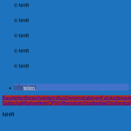
© NHR
© NHR
© NHR
© NHR
© NHR
teilen
Baustellen
Bereichsleiterin
Bus
Demonstrationen
Fahrkartenau
Gottschalk
Nahverkehr
ÖPNV
Regiotram
Stadtgebiet
Straßenba
NHR
Beitragsnavigation