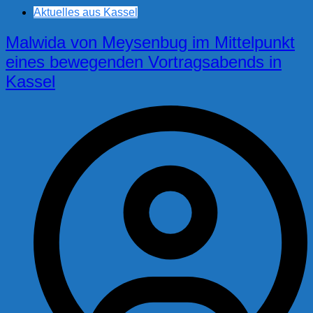
Aktuelles aus Kassel
Malwida von Meysenbug im Mittelpunkt
eines bewegenden Vortragsabends in
Kassel