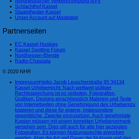
Nordhessischer VerkehrsVerbund NVV
Schlachthof Kassel
Staatstheater-Kassel
Unser Account auf Mastodon
Partnerseiten
EC Kassel Huskies
Kassel Spotting Forum
Nordhessen-Blende
Radio Chassala
© 2020 NHR
Impressum
Heiko Jacob Leuscherstraße 95 34134
Kassel Urheberrecht: Nach weltweit gültiger
Rechtssprechung ist es verboten, Fotografien,
Grafiken, Designs,einschliesslich Malerein und Texte
von Internetseiten ohne Genehmigung des Urheberszu
kopieren und diese für eigene, insbesondere
gewerbliche, Zwecke einzusetzen. Auch genehmigte
Kopien müssen mit einem korrekten Urhebervermerk
versehen sein. Dies gilt auch für alle hier gezeigten
Fotografien. Es können Nutzungsrechte erworben
werden. Aber die Art und Dauer der Nutzung und das