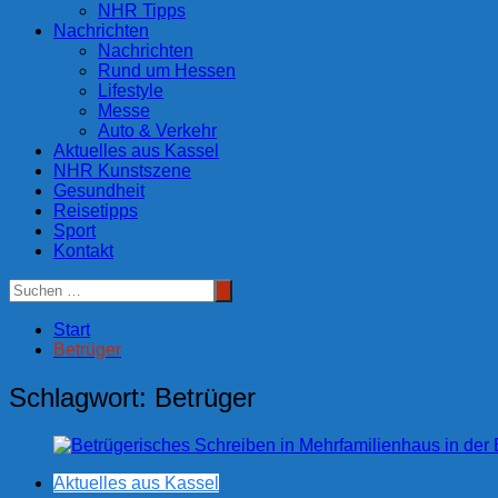
NHR Tipps
Nachrichten
Nachrichten
Rund um Hessen
Lifestyle
Messe
Auto & Verkehr
Aktuelles aus Kassel
NHR Kunstszene
Gesundheit
Reisetipps
Sport
Kontakt
Start
Betrüger
Schlagwort:
Betrüger
Aktuelles aus Kassel