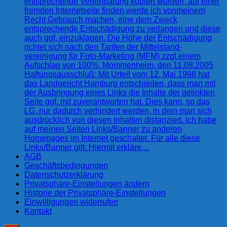
entsprechende Vereinbarung kopiert wurden, auf einer
fremden Internetseite finden,werde ich vonmeinem
Recht Gebrauch machen, eine dem Zweck
entsprechende Entschädigung zu verlangen und diese
auch ggf. einzuklagen. Die Höhe der Entschädigung
richtet sich nach den Tarifen der Mittelstand-
vereinigung für Foto-Marketing (MFM) zzgl.einem
Aufschlag von 100%. Mommenheim, den 11.08.2005
Haftungsausschluß: Mit Urteil vom 12. Mai 1998 hat
das Landgericht Hamburg entschieden, dass man mit
der Ausbringung eines Links die Inhalte der gelinkten
Seite ggf. mit zuverantworten hat. Dies kann, so das
LG, nur dadurch verhindert werden, in dem man sich
ausdrücklich von diesen Inhalten distanziert. Ich habe
auf meinen Seiten Links/Banner zu anderen
Homepages im Internet geschaltet. Für alle diese
Links/Banner gilt: Hiermit erkläre…
AGB
Geschäftsbedingungen
Datenschutzerklärung
Privatsphäre-Einstellungen ändern
Historie der Privatsphäre-Einstellungen
Einwilligungen widerrufen
Kontakt