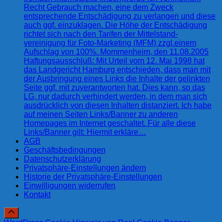
Recht Gebrauch machen, eine dem Zweck
entsprechende Entschädigung zu verlangen und diese
auch ggf. einzuklagen. Die Höhe der Entschädigung
richtet sich nach den Tarifen der Mittelstand-
vereinigung für Foto-Marketing (MFM) zzgl.einem
Aufschlag von 100%. Mommenheim, den 11.08.2005
Haftungsausschluß: Mit Urteil vom 12. Mai 1998 hat
das Landgericht Hamburg entschieden, dass man mit
der Ausbringung eines Links die Inhalte der gelinkten
Seite ggf. mit zuverantworten hat. Dies kann, so das
LG, nur dadurch verhindert werden, in dem man sich
ausdrücklich von diesen Inhalten distanziert. Ich habe
auf meinen Seiten Links/Banner zu anderen
Homepages im Internet geschaltet. Für alle diese
Links/Banner gilt: Hiermit erkläre…
AGB
Geschäftsbedingungen
Datenschutzerklärung
Privatsphäre-Einstellungen ändern
Historie der Privatsphäre-Einstellungen
Einwilligungen widerrufen
Kontakt