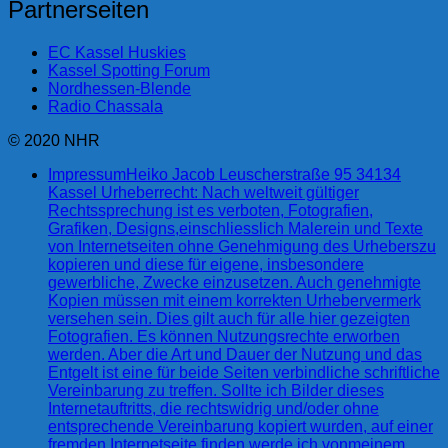
Partnerseiten
EC Kassel Huskies
Kassel Spotting Forum
Nordhessen-Blende
Radio Chassala
© 2020 NHR
Impressum
Heiko Jacob Leuscherstraße 95 34134
Kassel Urheberrecht: Nach weltweit gültiger
Rechtssprechung ist es verboten, Fotografien,
Grafiken, Designs,einschliesslich Malerein und Texte
von Internetseiten ohne Genehmigung des Urheberszu
kopieren und diese für eigene, insbesondere
gewerbliche, Zwecke einzusetzen. Auch genehmigte
Kopien müssen mit einem korrekten Urhebervermerk
versehen sein. Dies gilt auch für alle hier gezeigten
Fotografien. Es können Nutzungsrechte erworben
werden. Aber die Art und Dauer der Nutzung und das
Entgelt ist eine für beide Seiten verbindliche schriftliche
Vereinbarung zu treffen. Sollte ich Bilder dieses
Internetauftritts, die rechtswidrig und/oder ohne
entsprechende Vereinbarung kopiert wurden, auf einer
fremden Internetseite finden,werde ich vonmeinem