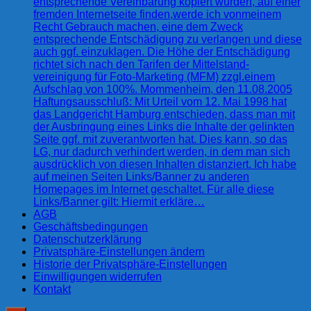
entsprechende Vereinbarung kopiert wurden, auf einer
fremden Internetseite finden,werde ich vonmeinem
Recht Gebrauch machen, eine dem Zweck
entsprechende Entschädigung zu verlangen und diese
auch ggf. einzuklagen. Die Höhe der Entschädigung
richtet sich nach den Tarifen der Mittelstand-
vereinigung für Foto-Marketing (MFM) zzgl.einem
Aufschlag von 100%. Mommenheim, den 11.08.2005
Haftungsausschluß: Mit Urteil vom 12. Mai 1998 hat
das Landgericht Hamburg entschieden, dass man mit
der Ausbringung eines Links die Inhalte der gelinkten
Seite ggf. mit zuverantworten hat. Dies kann, so das
LG, nur dadurch verhindert werden, in dem man sich
ausdrücklich von diesen Inhalten distanziert. Ich habe
auf meinen Seiten Links/Banner zu anderen
Homepages im Internet geschaltet. Für alle diese
Links/Banner gilt: Hiermit erkläre…
AGB
Geschäftsbedingungen
Datenschutzerklärung
Privatsphäre-Einstellungen ändern
Historie der Privatsphäre-Einstellungen
Einwilligungen widerrufen
Kontakt