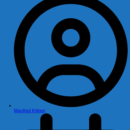
Manfred Kittner