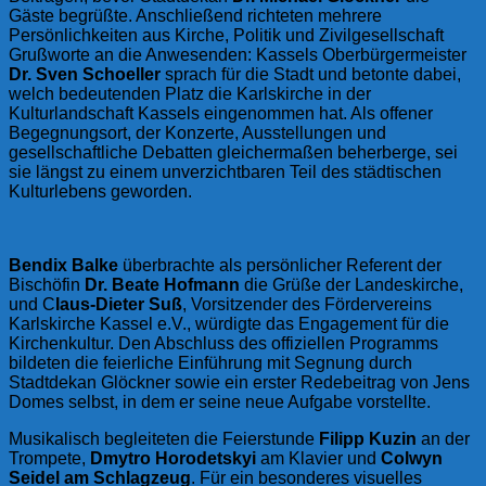
Gäste begrüßte. Anschließend richteten mehrere
Persönlichkeiten aus Kirche, Politik und Zivilgesellschaft
Grußworte an die Anwesenden: Kassels Oberbürgermeister
Dr. Sven Schoeller
sprach für die Stadt und betonte dabei,
welch bedeutenden Platz die Karlskirche in der
Kulturlandschaft Kassels eingenommen hat. Als offener
Begegnungsort, der Konzerte, Ausstellungen und
gesellschaftliche Debatten gleichermaßen beherberge, sei
sie längst zu einem unverzichtbaren Teil des städtischen
Kulturlebens geworden.
Bendix Balke
überbrachte als persönlicher Referent der
Bischöfin
Dr. Beate Hofmann
die Grüße der Landeskirche,
und C
laus-Dieter Suß
, Vorsitzender des Fördervereins
Karlskirche Kassel e.V., würdigte das Engagement für die
Kirchenkultur. Den Abschluss des offiziellen Programms
bildeten die feierliche Einführung mit Segnung durch
Stadtdekan Glöckner sowie ein erster Redebeitrag von Jens
Domes selbst, in dem er seine neue Aufgabe vorstellte.
Musikalisch begleiteten die Feierstunde
Filipp Kuzin
an der
Trompete,
Dmytro Horodetskyi
am Klavier und
Colwyn
Seidel am Schlagzeug
. Für ein besonderes visuelles