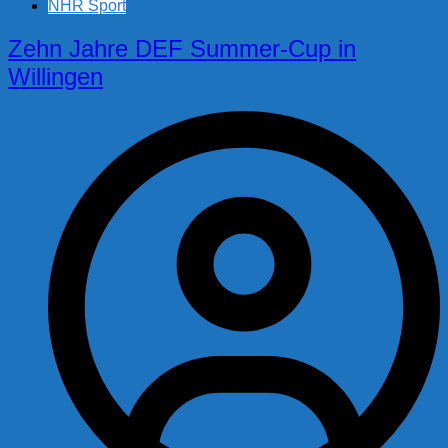
NHR Sport
Zehn Jahre DEF Summer-Cup in
Willingen