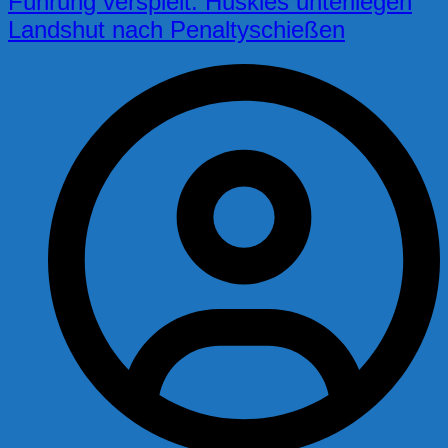
Führung verspielt: Huskies unterliegen
Landshut nach Penaltyschießen