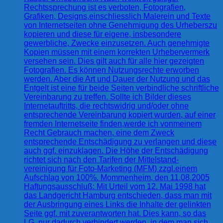
Rechtssprechung ist es verboten, Fotografien,
Grafiken, Designs,einschliesslich Malerein und Texte
von Internetseiten ohne Genehmigung des Urheberszu
kopieren und diese für eigene, insbesondere
gewerbliche, Zwecke einzusetzen. Auch genehmigte
Kopien müssen mit einem korrekten Urhebervermerk
versehen sein. Dies gilt auch für alle hier gezeigten
Fotografien. Es können Nutzungsrechte erworben
werden. Aber die Art und Dauer der Nutzung und das
Entgelt ist eine für beide Seiten verbindliche schriftliche
Vereinbarung zu treffen. Sollte ich Bilder dieses
Internetauftritts, die rechtswidrig und/oder ohne
entsprechende Vereinbarung kopiert wurden, auf einer
fremden Internetseite finden,werde ich vonmeinem
Recht Gebrauch machen, eine dem Zweck
entsprechende Entschädigung zu verlangen und diese
auch ggf. einzuklagen. Die Höhe der Entschädigung
richtet sich nach den Tarifen der Mittelstand-
vereinigung für Foto-Marketing (MFM) zzgl.einem
Aufschlag von 100%. Mommenheim, den 11.08.2005
Haftungsausschluß: Mit Urteil vom 12. Mai 1998 hat
das Landgericht Hamburg entschieden, dass man mit
der Ausbringung eines Links die Inhalte der gelinkten
Seite ggf. mit zuverantworten hat. Dies kann, so das
LG, nur dadurch verhindert werden, in dem man sich