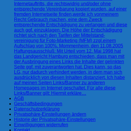
Internetauftritts, die rechtswidrig und/oder ohne
entsprechende Vereinbarung kopiert wurden, auf einer
fremden Internetseite finden,werde ich vonmeinem
Recht Gebrauch machen, eine dem Zweck
entsprechende Entschädigung zu verlangen und diese
auch ggf. einzuklagen. Die Höhe der Entschädigung
richtet sich nach den Tarifen der Mittelstand-
vereinigung für Foto-Marketing (MFM) zzgl.einem
Aufschlag von 100%. Mommenheim, den 11.08.2005
Haftungsausschluß: Mit Urteil vom 12. Mai 1998 hat
das Landgericht Hamburg entschieden, dass man mit
der Ausbringung eines Links die Inhalte der gelinkten
Seite ggf. mit zuverantworten hat. Dies kann, so das
LG, nur dadurch verhindert werden, in dem man sich
ausdrücklich von diesen Inhalten distanziert. Ich habe
auf meinen Seiten Links/Banner zu anderen
Homepages im Internet geschaltet. Für alle diese
Links/Banner gilt: Hiermit erkläre…
AGB
Geschäftsbedingungen
Datenschutzerklärung
Privatsphäre-Einstellungen ändern
Historie der Privatsphäre-Einstellungen
Einwilligungen widerrufen
Kontakt