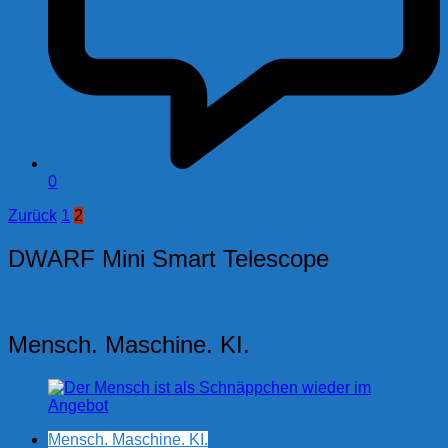
0
Seitennummerierung
Zurück
1
2
der
DWARF Mini Smart Telescope
Beiträge
Mensch. Maschine. KI.
Mensch. Maschine. KI.