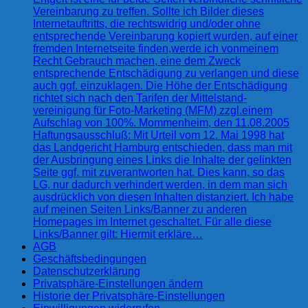
Vereinbarung zu treffen. Sollte ich Bilder dieses
Internetauftritts, die rechtswidrig und/oder ohne
entsprechende Vereinbarung kopiert wurden, auf einer
fremden Internetseite finden,werde ich vonmeinem
Recht Gebrauch machen, eine dem Zweck
entsprechende Entschädigung zu verlangen und diese
auch ggf. einzuklagen. Die Höhe der Entschädigung
richtet sich nach den Tarifen der Mittelstand-
vereinigung für Foto-Marketing (MFM) zzgl.einem
Aufschlag von 100%. Mommenheim, den 11.08.2005
Haftungsausschluß: Mit Urteil vom 12. Mai 1998 hat
das Landgericht Hamburg entschieden, dass man mit
der Ausbringung eines Links die Inhalte der gelinkten
Seite ggf. mit zuverantworten hat. Dies kann, so das
LG, nur dadurch verhindert werden, in dem man sich
ausdrücklich von diesen Inhalten distanziert. Ich habe
auf meinen Seiten Links/Banner zu anderen
Homepages im Internet geschaltet. Für alle diese
Links/Banner gilt: Hiermit erkläre…
AGB
Geschäftsbedingungen
Datenschutzerklärung
Privatsphäre-Einstellungen ändern
Historie der Privatsphäre-Einstellungen